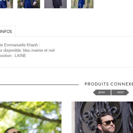
'INFOS
ote Emmanuelle Khanh :
ur disponible: bleu marine et noir
osition : LAINE
PRODUITS CONNEX
prev
next