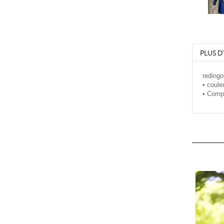
PLUS D
reding
• coule
• Comp