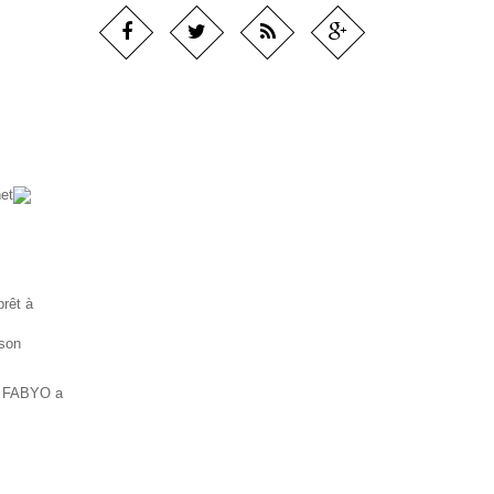
rêt à
 son
e, FABYO a