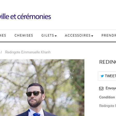
MES
CHEMISES
GILETS
ACCESSOIRES
PREND
>
Redingote Emmanuelle Khanh
REDIN
TWEE
Envoye
Condition
Redingote