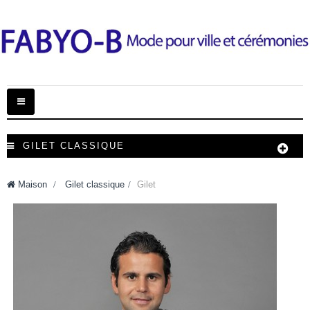
Basculer
la
navigation
GILET CLASSIQUE
Maison
>
Gilet classique
>
Gilet