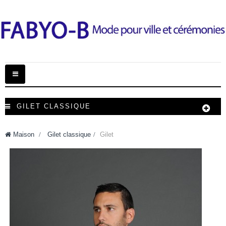
Basculer
la
navigation
GILET CLASSIQUE
Maison
>
Gilet classique
>
Gilet