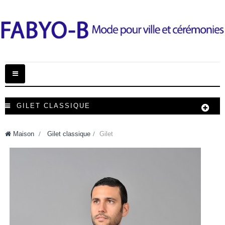
Basculer
la
navigation
GILET CLASSIQUE
Maison
>
Gilet classique
>
Gilet